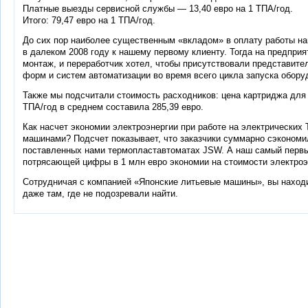
Платные выезды сервисной службы — 13,40 евро на 1 ТПА/год.
Итого: 79,47 евро на 1 ТПА/год.
До сих пор наиболее существенным «вкладом» в оплату работы н
в далеком 2008 году к нашему первому клиенту. Тогда на предпри
монтаж, и переработчик хотел, чтобы присутствовали представител
форм и систем автоматизации во время всего цикла запуска обору
Также мы подсчитали стоимость расходников: цена картриджа для
ТПА/год в среднем составила 285,39 евро.
Как насчет экономии электроэнергии при работе на электрических
машинами? Подсчет показывает, что заказчики суммарно сэкономил
поставленных нами термопластавтоматах JSW. А наш самый первый
потрясающей цифры в 1 млн евро экономии на стоимости электроэ
Сотрудничая с компанией «Японские литьевые машины», вы находи
даже там, где не подозревали найти.